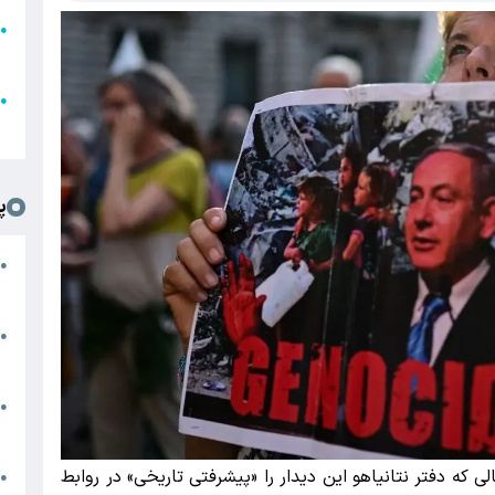
●
ا
ع
●
ل
پ
ت
●
د
●
ا
پ
●
ا
ی که دفتر نتانیاهو این دیدار را «پیشرفتی تاریخی» در روابط
ش
●