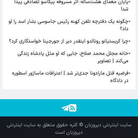
پایان معمای هشت‌ساله: اثر مسروقه پیکاسو تصادفی پیدا
●
شد!
چگونه یک دفترچه تلفن کهنه رئیس جاسوسی بشار اسد را لو
●
داد؟
چرا کریستیانو رونالدو اینقدر دیر از جورجینا خواستگاری کرد؟
●
خانه مجلل محمد صلاح، جایی که او مثل پادشاه زندگی
●
می‌کند | تصاویر
فرضیه قتل مارادونا جدی‌تر شد | اعترافات ماساژور اسطوره
●
در دادگاه
سایت اینترنتی دیروزبان © کلیه حقوق متعلق به سایت اینترنتی
دیروزبان است