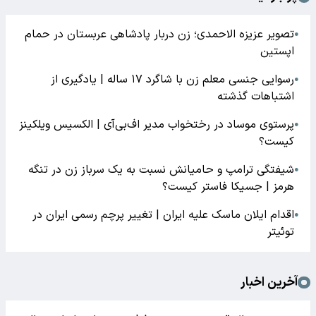
تصویر عزیزه الاحمدی؛ زن دربار پادشاهی عربستان در حمام
●
اپستین
رسوایی جنسی معلم زن با شاگرد ۱۷ ساله | یادگیری از
●
اشتباهات گذشته
پرستوی موساد در رختخواب مدیر اف‌بی‌آی | الکسیس ویلکینز
●
کیست؟
شیفتگی ترامپ و حامیانش نسبت به یک سرباز زن در تنگه
●
هرمز | جسیکا فاستر کیست؟
اقدام ایلان ماسک علیه ایران | تغییر پرچم رسمی ایران در
●
توئیتر
آخرین اخبار