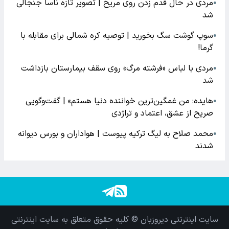
مردی در حال قدم زدن روی مریخ | تصویر تازه ناسا جنجالی
●
شد
سوپ گوشت سگ بخورید | توصیه کره شمالی برای مقابله با
●
گرما!
مردی با لباس «فرشته مرگ» روی سقف بیمارستان بازداشت
●
شد
هایده: من غمگین‌ترین خواننده دنیا هستم» | گفت‌وگویی
●
صریح از عشق، اعتماد و تراژدی
محمد صلاح به لیگ ترکیه پیوست | هواداران و بورس دیوانه
●
شدند
سایت اینترنتی دیروزبان © کلیه حقوق متعلق به سایت اینترنتی