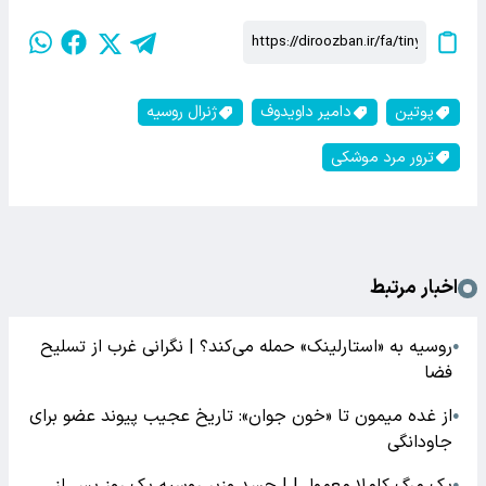
پوتین
دامیر داویدوف
ژنرال روسیه
ترور مرد موشکی
اخبار مرتبط
روسیه به «استارلینک» حمله می‌کند؟ | نگرانی غرب از تسلیح
●
فضا
از غده میمون تا «خون جوان»: تاریخ عجیب پیوند عضو برای
●
جاودانگی
یک مرگ کاملا معمولی! | جسد وزیر روسیه یک روز پس از
●