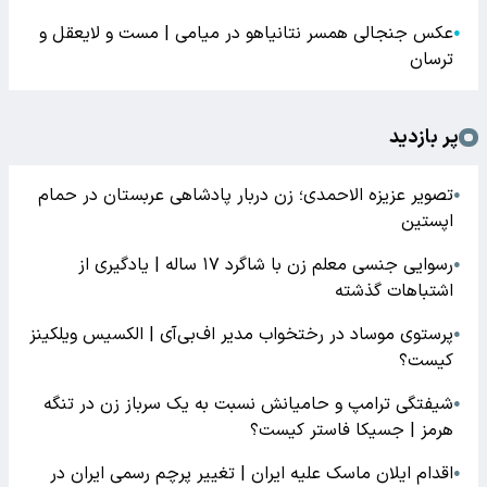
عکس جنجالی همسر نتانیاهو در میامی | مست و لایعقل و
●
ترسان
پر بازدید
تصویر عزیزه الاحمدی؛ زن دربار پادشاهی عربستان در حمام
●
اپستین
رسوایی جنسی معلم زن با شاگرد ۱۷ ساله | یادگیری از
●
اشتباهات گذشته
پرستوی موساد در رختخواب مدیر اف‌بی‌آی | الکسیس ویلکینز
●
کیست؟
شیفتگی ترامپ و حامیانش نسبت به یک سرباز زن در تنگه
●
هرمز | جسیکا فاستر کیست؟
اقدام ایلان ماسک علیه ایران | تغییر پرچم رسمی ایران در
●