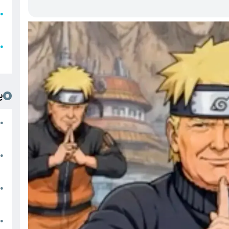
●
ا
ع
●
ل
پ
ت
●
د
●
ا
پ
●
ا
ش
●