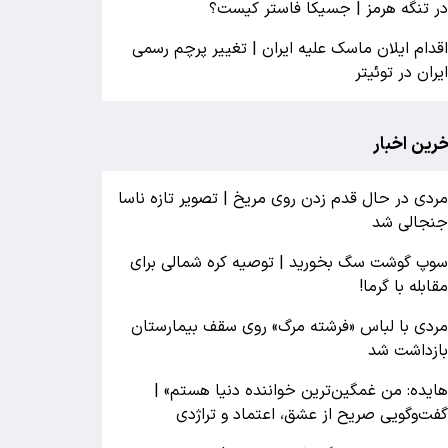
ر تنگه هرمز | جسیکا فاستر کیست؟
قدام ایلان ماسک علیه ایران | تغییر پرچم رسمی
یران در توئیتر
خرین اخبار
ردی در حال قدم زدن روی مریخ | تصویر تازه ناسا
نجالی شد
وپ گوشت سگ بخورید | توصیه کره شمالی برای
قابله با گرما!
ردی با لباس «فرشته مرگ» روی سقف بیمارستان
ازداشت شد
ایده: من غمگین‌ترین خواننده دنیا هستم» |
فت‌وگویی صریح از عشق، اعتماد و تراژدی