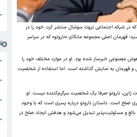
د
ا
●
ا
 که در شبکه اجتماعی تروث سوشال منتشر کرد، خود را در
د؛ قهرمان اصلی مجموعه مانگای «ناروتو» که در سراسر
آ
 هوش مصنوعی خبرساز شده بود. او در موارد مختلف خود را
م
●
ج
 قهرمان به نمایش گذاشته است. اما استفاده از شخصیت
س
●
م
ات ژاپن، ناروتو صرفا یک شخصیت سرگرم‌کننده نیست. او
م
●
ری صلح است. داستان ناروتو درباره پسری است که با وجود
ب
بالغ و مسئولیت‌پذیر تبدیل می‌شود و هدفش ایجاد صلح در
ه
●
گ