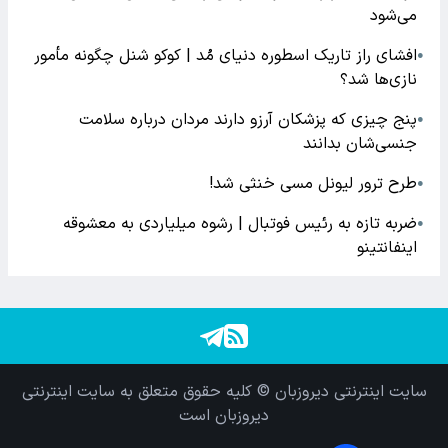
می‌شود
افشای راز تاریک اسطوره دنیای مُد | کوکو شنل چگونه مأمور
●
نازی‌ها شد؟
پنج چیزی که پزشکان آرزو دارند مردان درباره سلامت
●
جنسی‌شان بدانند
طرح ترور لیونل مسی خنثی شد!
●
ضربه تازه به رئیس فوتبال | رشوه میلیاردی به معشوقه
●
اینفانتینو
سایت اینترنتی دیروزبان © کلیه حقوق متعلق به سایت اینترنتی
دیروزبان است