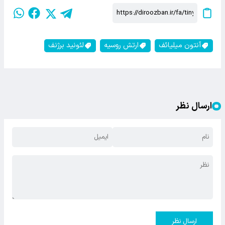
آنتون میلیائف
ارتش روسیه
لئونید برژنف
ارسال نظر
ارسال نظر