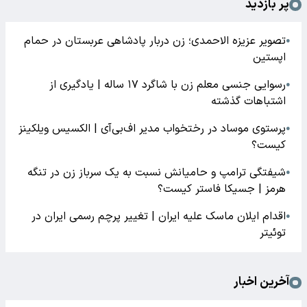
پر بازدید
تصویر عزیزه الاحمدی؛ زن دربار پادشاهی عربستان در حمام
●
اپستین
رسوایی جنسی معلم زن با شاگرد ۱۷ ساله | یادگیری از
●
اشتباهات گذشته
پرستوی موساد در رختخواب مدیر اف‌بی‌آی | الکسیس ویلکینز
●
کیست؟
شیفتگی ترامپ و حامیانش نسبت به یک سرباز زن در تنگه
●
هرمز | جسیکا فاستر کیست؟
اقدام ایلان ماسک علیه ایران | تغییر پرچم رسمی ایران در
●
توئیتر
آخرین اخبار