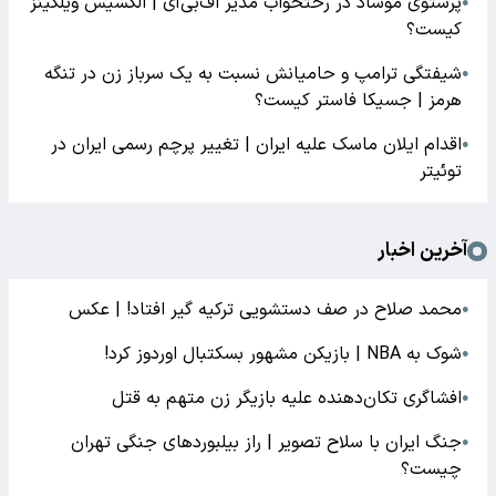
پرستوی موساد در رختخواب مدیر اف‌بی‌آی | الکسیس ویلکینز
●
کیست؟
شیفتگی ترامپ و حامیانش نسبت به یک سرباز زن در تنگه
●
هرمز | جسیکا فاستر کیست؟
اقدام ایلان ماسک علیه ایران | تغییر پرچم رسمی ایران در
●
توئیتر
آخرین اخبار
محمد صلاح در صف دستشویی ترکیه گیر افتاد! | عکس
●
شوک به NBA | بازیکن مشهور بسکتبال اوردوز کرد!
●
افشاگری‌ تکان‌دهنده علیه بازیگر زن متهم به قتل
●
جنگ ایران با سلاح تصویر | راز بیلبوردهای جنگی تهران
●
چیست؟