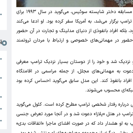
د
به گزارش دیروزبان، «بئاتریس کئول»، نایب‌قهرمان مسابقه دختر شایسته سوئیس، می‌گوید در سال ۱۹۹۳ برای
ا
●
پ برگزار می‌شد، به آمریکا سفر کرده بود. او ادعا می‌کند
ا
د، بلکه افراد بانفوذی از دنیای مدلینگ و تجارت در آن حضور
 حضور در مهمانی‌های خصوصی و ارتباط با مردان ثروتمند
آ
م
●
نزدیک شد و خود را از دوستان بسیار نزدیک ترامپ معرفی
ب
عوت به مهمانی‌های مجلل، از جمله مراسمی در اقامتگاه
ج
●
قه افراد بانفوذ کند. این مدل سابق می‌گوید احساس کرده بود
ژ
بکه‌ای محسوب می‌شوند.
م
●
 درباره رفتار شخصی ترامپ مطرح کرده است. کئول می‌گوید
ب
●
 ترامپ در هتل «پلازا» دعوت شد و در آنجا مورد تعرض جنسی
ا
●
مپ به او هشدار داد که در صورت افشای ماجرا «اتفاقات بدی»