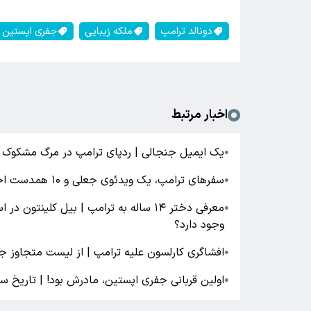
دونالد ترامپ
ملکه زیبایی
جفری اپستین
اخبار مرتبط
یک ایمیل جنجالی | ردپای ترامپ در مرگ مشکوک 
●
سفرهای ترامپ، یک ویدئوی جعلی و ۱۰ همدست احتمالی
●
معرفی دختر ۱۴ ساله به ترامپ | بیل‌ کل
●
وجود دارد؟
افشاگری کارلسون علیه ترامپ | از لیست متجاوز 
●
اولین قربانی جفری اپستین،‌ مادرش بود! | تاریخ 
●