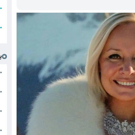
●
ا
ع
●
ل
پ
ت
●
د
●
ا
پ
●
ا
ش
●