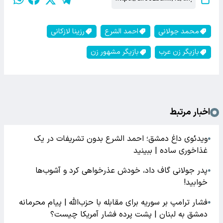
محمد جولانی
احمد الشرع
رزینا لازکانی
بازیگر زن عرب
بازیگر مشهور زن
اخبار مرتبط
ویدئوی داغ دمشق؛ احمد الشرع بدون تشریفات در یک
●
غذاخوری ساده | ببینید
پدر جولانی گاف داد، خودش عذرخواهی کرد و آشوب‌ها
●
خوابید!
فشار ترامپ بر سوریه برای مقابله با حزب‌الله | پیام محرمانه
●
دمشق به لبنان | پشت پرده فشار آمریکا چیست؟