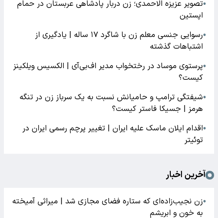
تصویر عزیزه الاحمدی؛ زن دربار پادشاهی عربستان در حمام
●
اپستین
رسوایی جنسی معلم زن با شاگرد ۱۷ ساله | یادگیری از
●
اشتباهات گذشته
پرستوی موساد در رختخواب مدیر اف‌بی‌آی | الکسیس ویلکینز
●
کیست؟
شیفتگی ترامپ و حامیانش نسبت به یک سرباز زن در تنگه
●
هرمز | جسیکا فاستر کیست؟
اقدام ایلان ماسک علیه ایران | تغییر پرچم رسمی ایران در
●
توئیتر
آخرین اخبار
زن نجیب‌زاده‌ای که ستاره فضای مجازی شد | میراثی آمیخته
●
به خون و ابریشم