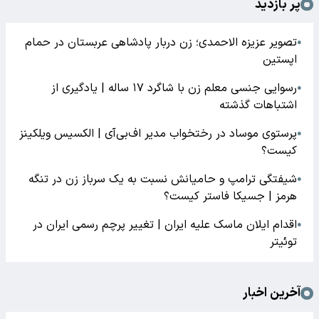
پر بازدید
تصویر عزیزه الاحمدی؛ زن دربار پادشاهی عربستان در حمام
●
اپستین
رسوایی جنسی معلم زن با شاگرد ۱۷ ساله | یادگیری از
●
اشتباهات گذشته
پرستوی موساد در رختخواب مدیر اف‌بی‌آی | الکسیس ویلکینز
●
کیست؟
شیفتگی ترامپ و حامیانش نسبت به یک سرباز زن در تنگه
●
هرمز | جسیکا فاستر کیست؟
اقدام ایلان ماسک علیه ایران | تغییر پرچم رسمی ایران در
●
توئیتر
آخرین اخبار