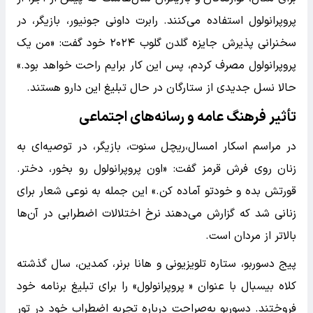
پروپرانولول استفاده می‌کنند. رابرت داونی جونیور، بازیگر، در
سخنرانی پذیرش جایزه گلدن گلوب ۲۰۲۴ خود گفت: «من یک
پروپرانولول مصرف کردم، پس این کار برایم راحت خواهد بود.»
حالا نسل جدیدی از ستارگان در حال تبلیغ این دارو هستند.
تأثیر فرهنگ عامه و رسانه‌های اجتماعی
در مراسم اسکار امسال،ریچل سنوت، بازیگر، در توصیه‌ای به
زنان روی فرش قرمز گفت: «اون پروپرانولول رو بخور، دختر.
قورتش بده و خودتو آماده کن.» این جمله به نوعی شعار برای
زنانی شد که گزارش می‌دهند نرخ اختلالات اضطرابی در آن‌ها
بالاتر از مردان است.
پیج دسوربو، ستاره تلویزیونی و هانا برنر، کمدین، سال گذشته
کلاه بیسبال با عنوان « پروپرانولول» را برای تبلیغ برنامه خود
فروختند. دسوربو به‌صراحت درباره تجربه اضطراب خود در تور