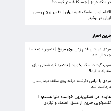
ر تنگه هرمز | جسیکا فاستر کیست؟
قدام ایلان ماسک علیه ایران | تغییر پرچم رسمی
یران در توئیتر
خرین اخبار
ردی در حال قدم زدن روی مریخ | تصویر تازه ناسا
نجالی شد
وپ گوشت سگ بخورید | توصیه کره شمالی برای
قابله با گرما!
ردی با لباس «فرشته مرگ» روی سقف بیمارستان
ازداشت شد
ایده: من غمگین‌ترین خواننده دنیا هستم» |
فت‌وگویی صریح از عشق، اعتماد و تراژدی