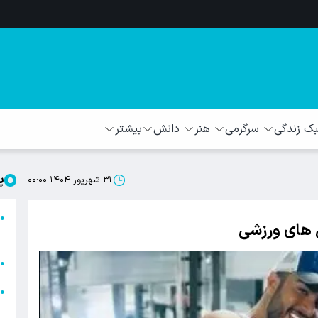
 زندگی
سرگرمی
هنر
دانش
بیشتر
پ
۳۱ شهریور ۱۴۰۴ ۰۰:۰۰
ا
●
 های ورزشی
ا
ا
●
ا
●
ه