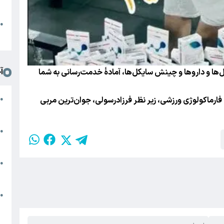
د
ا
●
ا
آ
ل‌ها و داروها و چینش سایکل‌ها، آمادۀ خدمت‌رسانی به شما
م
رماکولوژی ورزشی، زیر نظر فرزادرسولی، جوان‌ترین مربی
●
ج
س
●
م
م
●
ب
ه
●
گ