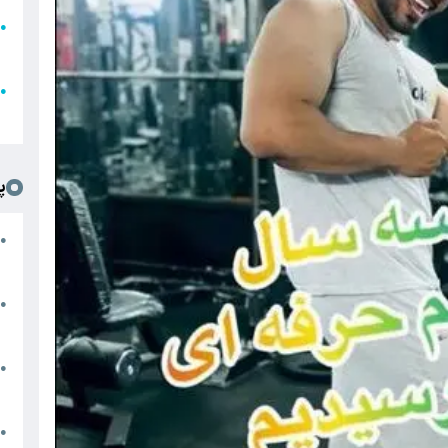
●
ا
ع
●
ل
پ
ت
●
د
●
ا
پ
●
ا
ش
●