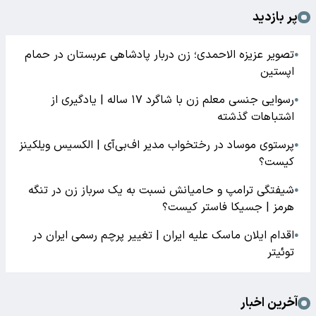
پر بازدید
تصویر عزیزه الاحمدی؛ زن دربار پادشاهی عربستان در حمام
●
اپستین
رسوایی جنسی معلم زن با شاگرد ۱۷ ساله | یادگیری از
●
اشتباهات گذشته
پرستوی موساد در رختخواب مدیر اف‌بی‌آی | الکسیس ویلکینز
●
کیست؟
شیفتگی ترامپ و حامیانش نسبت به یک سرباز زن در تنگه
●
هرمز | جسیکا فاستر کیست؟
اقدام ایلان ماسک علیه ایران | تغییر پرچم رسمی ایران در
●
توئیتر
آخرین اخبار