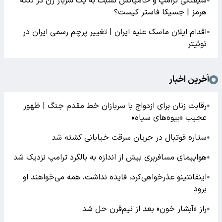
شیفتگی ترامپ و حامیانش نسبت به یک سرباز زن در تنگه
●
هرمز | جسیکا فاستر کیست؟
اقدام ایلان ماسک علیه ایران | تغییر پرچم رسمی ایران در
●
توئیتر
آخرین اخبار
رقابت زنان برای ازدواج با سربازان خط مقدم جنگ | ظهور
●
عجیب «بیوه‌های سیاه»
ستاره فوتبال در جریان سرقت خیابانی کشته شد
●
هواپیمای مسافربری بیش از اندازه به بالگرد ترامپ نزدیک شد
●
اینفانتینو عذرخواهی‌کرد، فایده نداشت، همه می‌خواهند او
●
برود
راز «آبشار خون» بعد از نیم‌قرن حل شد
●