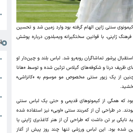
د
ا
●
ا
 کیمونوی سنتی ژاپن الهام گرفته بود وارد زمین شد و تحسین
فرهنگ ژاپنی، با قوانین سختگیرانه ویمبلدون درباره پوشش
آ
یق و استقبال پرشور تماشاگران روبه‌رو شد. لباس بلند و چین‌دار او
م
●
ج
های ظریف درنا و شکوفه‌های گیلاس تزئین شده و توسط «هانا
مچنین از یک زیور سنتی مخصوص مو موسوم به «کانزاشی»
س
●
م
‌بخشید.
م
●
ود که همگی از کیمونوهای قدیمی و حتی یک لباس سنتی
ب
دند. در طراحی آن از کمربند سنتی «اوبی» نیز استفاده شده
ه
●
د نایکی بر تن داشت که طراحی آن از هنر کاغذبری ژاپنی یا
گ
ئین شده بود. این لباس ورزشی تنها چند روز پیش از آغاز