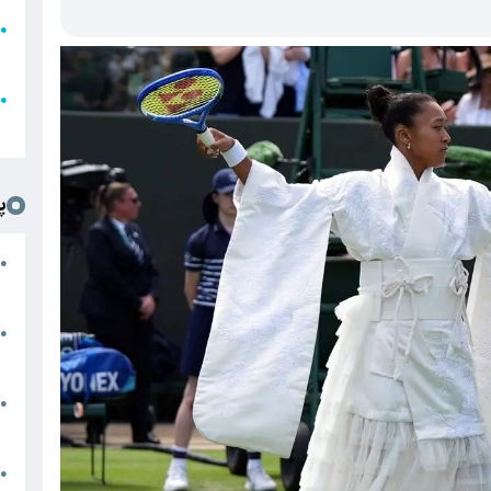
●
ا
ع
●
ل
پ
ت
●
د
●
ا
پ
●
ا
ش
●