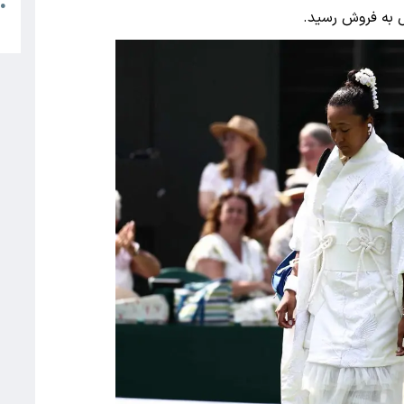
م
●
 به فروش رسید.
ب