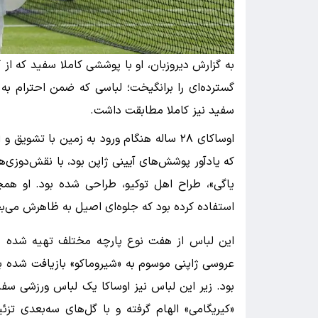
به گزارش دیروزبان، او با پوششی کاملا سفید که از
گسترده‌ای را برانگیخت؛ لباسی که ضمن احترام به 
سفید نیز کاملا مطابقت داشت.
اوساکای ۲۸ ساله هنگام ورود به زمین با تشو
که یادآور پوشش‌های آیینی ژاپن بود، با نقش‌دوزی‌
یاگی»، طراح اهل توکیو، طراحی شده بود. او ه
استفاده کرده بود که جلوه‌ای اصیل به ظاهرش می
این لباس از هفت نوع پارچه مختلف تهیه شده ب
عروسی ژاپنی موسوم به «شیروماکو» بازیافت شده بو
بود. زیر این لباس نیز اوساکا یک لباس ورزشی سفی
«کیریگامی» الهام گرفته و با گل‌های سه‌بعدی تز