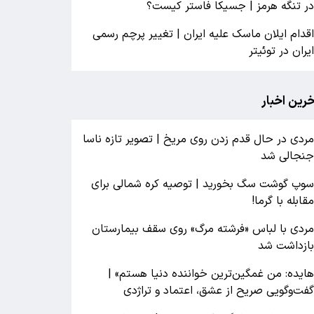
ر تنگه هرمز | جسیکا فاستر کیست؟
قدام ایلان ماسک علیه ایران | تغییر پرچم رسمی
یران در توئیتر
خرین اخبار
ردی در حال قدم زدن روی مریخ | تصویر تازه ناسا
نجالی شد
وپ گوشت سگ بخورید | توصیه کره شمالی برای
قابله با گرما!
ردی با لباس «فرشته مرگ» روی سقف بیمارستان
ازداشت شد
ایده: من غمگین‌ترین خواننده دنیا هستم» |
فت‌وگویی صریح از عشق، اعتماد و تراژدی