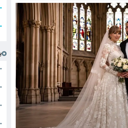
●
ا
ع
●
ل
پ
ت
●
د
●
ا
پ
●
ا
ش
●