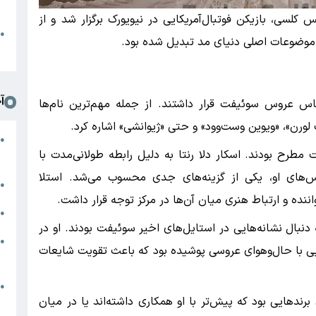
د
 کلسی، بازیکن فوتبال‌آمریکایی در نیویورک برگزار شد و از
ا
●
موضوعات اصلی دنیای مد تبدیل شده بود.
ا
آ
 عروس سوئیفت قرار داشتند. از جمله مهم‌ترین نام‌ها
لف لورن»، «ویوین وست‌وود» و حتی «ژیوانشی» اشاره کرد.
ن
●
مطرح بودند. اسکار دلا رنتا به دلیل رابطه طولانی‌مدت با
ز
اس‌های او، یکی از گزینه‌های جدی محسوب می‌شد. استلا
ج
●
ننده و ارتباط هنری میان آن‌ها در مرکز توجه قرار داشت.
ج
●
 دنبال نشانه‌هایی در استایل‌های اخیر سوئیفت بودند. او در
ی
●
 با حال‌وهوای عروسی پوشیده بود که باعث تقویت شایعات
ک
ا
●
رندهایی بود که پیش‌تر با او همکاری داشته‌اند یا در میان
ا