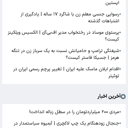
اپستین
رسوایی جنسی معلم زن با شاگرد ۱۷ ساله | یادگیری از
●
اشتباهات گذشته
پرستوی موساد در رختخواب مدیر اف‌بی‌آی | الکسیس ویلکینز
●
کیست؟
شیفتگی ترامپ و حامیانش نسبت به یک سرباز زن در تنگه
●
هرمز | جسیکا فاستر کیست؟
اقدام ایلان ماسک علیه ایران | تغییر پرچم رسمی ایران در
●
توئیتر
آخرین اخبار
مردی ۲۰۰ میلیاردتومان را در سطل زباله انداخت!
●
جنجال زودهنگام یک چپ لاکچری | آبمیوه سیاستمدار در
●