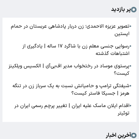
پر بازدید
تصویر عزیزه الاحمدی؛ زن دربار پادشاهی عربستان در حمام
●
اپستین
رسوایی جنسی معلم زن با شاگرد ۱۷ ساله | یادگیری از
●
اشتباهات گذشته
پرستوی موساد در رختخواب مدیر اف‌بی‌آی | الکسیس ویلکینز
●
کیست؟
شیفتگی ترامپ و حامیانش نسبت به یک سرباز زن در تنگه
●
هرمز | جسیکا فاستر کیست؟
اقدام ایلان ماسک علیه ایران | تغییر پرچم رسمی ایران در
●
توئیتر
آخرین اخبار