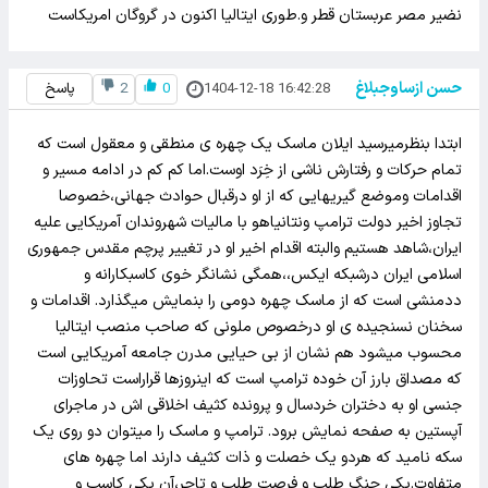
نضیر مصر عربستان قطر و.طوری ایتالیا اکنون در گروگان امریکاست
حسن ازساوجبلاغ
1404-12-18 16:42:28
0
2
پاسخ
ابتدا بنظرمیرسید ایلان ماسک یک چهره ی منطقی و معقول است که
تمام حرکات و رفتارش ناشی از خِرَد اوست.اما کم کم در ادامه مسیر و
اقدامات وموضع گیریهایی که از او درقبال حوادث جهانی،خصوصا
تجاوز اخیر دولت ترامپ ونتانیاهو با مالیات شهروندان آمریکایی علیه
ایران،شاهد هستیم والبته اقدام اخیر او در تغییر پرچم مقدس جمهوری
اسلامی ایران درشبکه ایکس،،همگی نشانگر خوی کاسبکارانه و
ددمنشی است که از ماسک چهره دومی را بنمایش میگذارد. اقدامات و
سخنان نسنجیده ی او درخصوص ملونی که صاحب منصب ایتالیا
محسوب میشود هم نشان از بی حیایی مدرن جامعه آمریکایی است
که مصداق بارز آن خوده ترامپ است که اینروزها قراراست تحاوزات
جنسی او به دختران خردسال و پرونده کثیف اخلاقی اش در ماجرای
آپستین به صفحه نمایش برود. ترامپ و ماسک را میتوان دو روی یک
سکه نامید که هردو یک خصلت و ذات کثیف دارند اما چهره های
متفاوت.یکی جنگ طلب و فرصت طلب و تاجر،آن یکی کاسب و