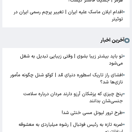
هرمز | جسیکا فاستر کیست؟
اقدام ایلان ماسک علیه ایران | تغییر پرچم رسمی ایران در
●
توئیتر
آخرین اخبار
تو باید بیشتر زیبا بشوی | وقتی زیبایی تبدیل به شغل
●
می‌شود
افشای راز تاریک اسطوره دنیای مُد | کوکو شنل چگونه مأمور
●
نازی‌ها شد؟
پنج چیزی که پزشکان آرزو دارند مردان درباره سلامت
●
جنسی‌شان بدانند
طرح ترور لیونل مسی خنثی شد!
●
ضربه تازه به رئیس فوتبال | رشوه میلیاردی به معشوقه
●
اینفانتینو