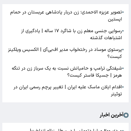
تصویر عزیزه الاحمدی؛ زن دربار پادشاهی عربستان در حمام
●
اپستین
رسوایی جنسی معلم زن با شاگرد ۱۷ ساله | یادگیری از
●
اشتباهات گذشته
پرستوی موساد در رختخواب مدیر اف‌بی‌آی | الکسیس ویلکینز
●
کیست؟
شیفتگی ترامپ و حامیانش نسبت به یک سرباز زن در تنگه
●
هرمز | جسیکا فاستر کیست؟
اقدام ایلان ماسک علیه ایران | تغییر پرچم رسمی ایران در
●
توئیتر
آخرین اخبار
مردی ۲۰۰ میلیاردتومان را در سطل زباله انداخت!
●