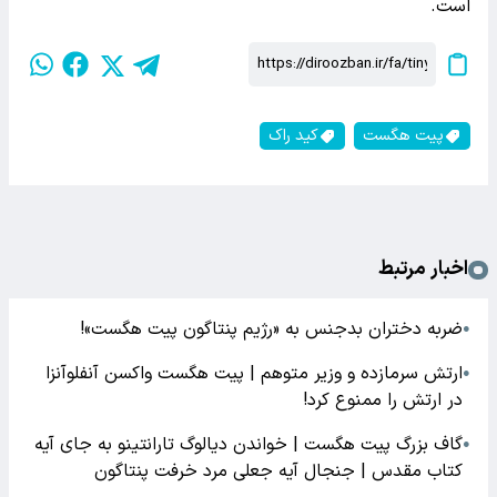
است.
پیت هگست
کید راک
اخبار مرتبط
ضربه دختران بدجنس به «رژیم پنتاگون پیت هگست»!
●
ارتش سرمازده و وزیر متوهم | پیت هگست واکسن آنفلوآنزا
●
در ارتش را ممنوع کرد!
گاف بزرگ پیت هگست | خواندن دیالوگ تارانتینو به جای آیه
●
کتاب مقدس | جنجال آیه جعلی مرد خرفت پنتاگون