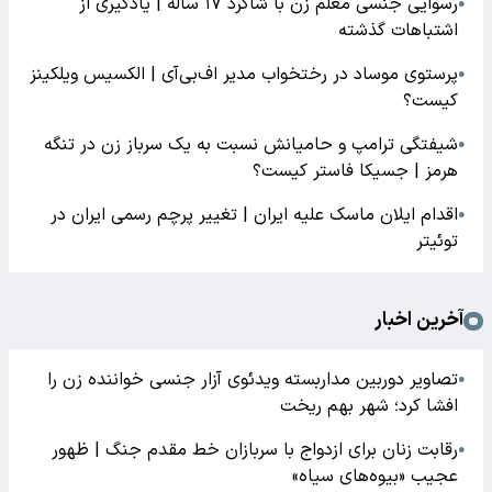
رسوایی جنسی معلم زن با شاگرد ۱۷ ساله | یادگیری از
●
اشتباهات گذشته
پرستوی موساد در رختخواب مدیر اف‌بی‌آی | الکسیس ویلکینز
●
کیست؟
شیفتگی ترامپ و حامیانش نسبت به یک سرباز زن در تنگه
●
هرمز | جسیکا فاستر کیست؟
اقدام ایلان ماسک علیه ایران | تغییر پرچم رسمی ایران در
●
توئیتر
آخرین اخبار
تصاویر دوربین مداربسته ویدئوی آزار جنسی خواننده زن را
●
افشا کرد؛ شهر بهم ریخت
رقابت زنان برای ازدواج با سربازان خط مقدم جنگ | ظهور
●
عجیب «بیوه‌های سیاه»