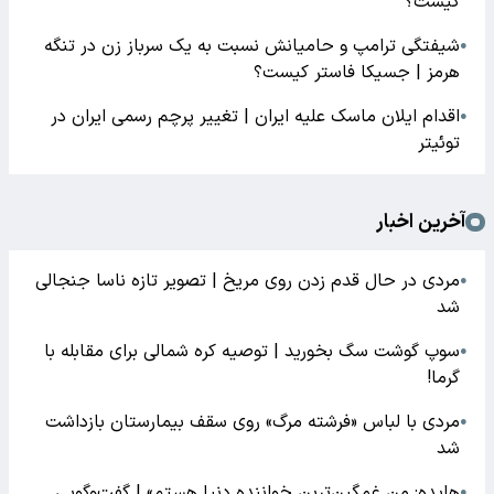
کیست؟
شیفتگی ترامپ و حامیانش نسبت به یک سرباز زن در تنگه
●
هرمز | جسیکا فاستر کیست؟
اقدام ایلان ماسک علیه ایران | تغییر پرچم رسمی ایران در
●
توئیتر
آخرین اخبار
مردی در حال قدم زدن روی مریخ | تصویر تازه ناسا جنجالی
●
شد
سوپ گوشت سگ بخورید | توصیه کره شمالی برای مقابله با
●
گرما!
مردی با لباس «فرشته مرگ» روی سقف بیمارستان بازداشت
●
شد
هایده: من غمگین‌ترین خواننده دنیا هستم» | گفت‌وگویی
●