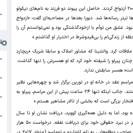
د
پیرلو و دبورا عشق دوران نوجوانی بودند و در سال ۲۰۰۱ ازدواج کردند. حاصل این پیوند دو فرزند به نام‌های نیکولو
ا
●
۲۰۱، جدال پرحاشیه آن‌ها تیتر رسانه‌ها شد. دبورا بعدها در مصاحبه‌ای گفت: «ازدواج
ا
ود. عشق من توأم با ازخودگذشتگی بود و نمی‌توانستم آن را
ه از زندگی‌ام را بی‌قیدوشرط در اختیار او گذاشتم.»
آ
 ملاقات کرد. والنتینا که مشاور املاک و سابقا شریک «ریچارد
س
●
 چنان پیرلو را شیفته خود کرد که او همسرش را تنها گذاشت.
م
انت» همسر سابقش ندارد.
م
●
النتینا ازدواج کرد. مراسم عقد در خانه او در تورین برگزار شد و چهره‌هایی نظیر
ب
ایگناتزیو آباته و ماسیمو آمبروزینی در آن حضور داشتند. جالب اینکه تنها ۲۴ ساعت پیش از این مراسم، پیرلو به
ه
●
 «افتخار بزرگی است که بخشی از تالار مشاهیر هستم.»
گ
این تالار معرفی شده بود، اما به دلیل همه‌گیری کووید، دریافت نشان او تا سال
م
●
۲۰۲۲ به تعویق افتاده بود. همسر سابقش دبورا نیز در نبرد حقوقی خود برای دریافت نفقه، درخواست ۵۰ هزار
ب
یورویی اش را تکذیب کرد. والنتینا و پیرلو در نهایت صاحب دوقلوهایی به نام لئوناردو و توماسو (متولد ۲۰۱۷ در