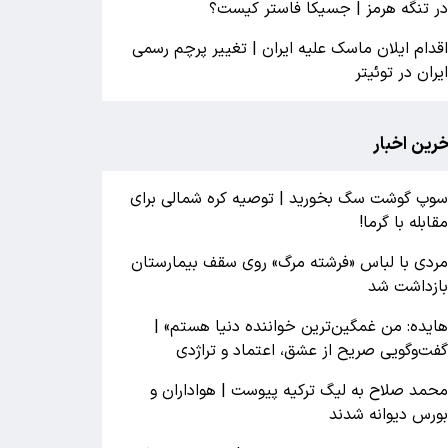
ر تنگه هرمز | جسیکا فاستر کیست؟
قدام ایلان ماسک علیه ایران | تغییر پرچم رسمی
یران در توئیتر
خرین اخبار
وپ گوشت سگ بخورید | توصیه کره شمالی برای
قابله با گرما!
ردی با لباس «فرشته مرگ» روی سقف بیمارستان
ازداشت شد
ایده: من غمگین‌ترین خواننده دنیا هستم» |
فت‌وگویی صریح از عشق، اعتماد و تراژدی
حمد صلاح به لیگ ترکیه پیوست | هواداران و
ورس دیوانه شدند