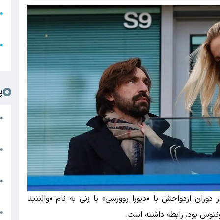
●
ا
ع
●
ل
پ
ت
●
د
●
ا
پ
●
ا
دوران ازدواجش با «دبورا روورسی» با زنی به نام «والنتینا
ش
●
وونتوس بود، رابطه داشته است.