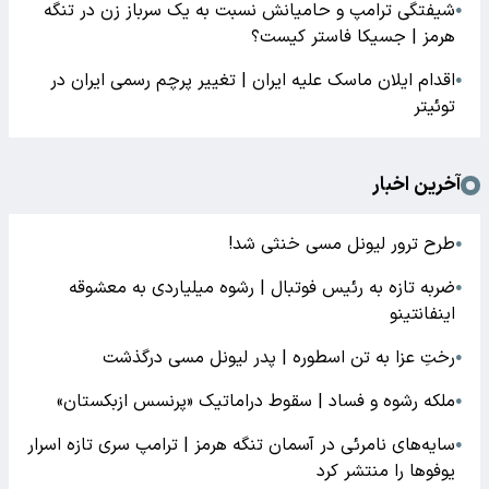
شیفتگی ترامپ و حامیانش نسبت به یک سرباز زن در تنگه
●
هرمز | جسیکا فاستر کیست؟
اقدام ایلان ماسک علیه ایران | تغییر پرچم رسمی ایران در
●
توئیتر
آخرین اخبار
طرح ترور لیونل مسی خنثی شد!
●
ضربه تازه به رئیس فوتبال | رشوه میلیاردی به معشوقه
●
اینفانتینو
رختِ عزا به تن اسطوره | پدر لیونل مسی درگذشت
●
ملکه رشوه و فساد | سقوط دراماتیک «پرنسس ازبکستان»
●
سایه‌های نامرئی در آسمان تنگه هرمز | ترامپ سری تازه اسرار
●
یوفوها را منتشر کرد