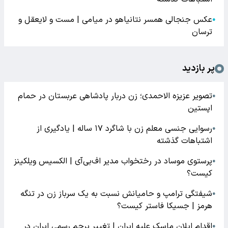
عکس جنجالی همسر نتانیاهو در میامی | مست و لایعقل و
●
ترسان
پر بازدید
تصویر عزیزه الاحمدی؛ زن دربار پادشاهی عربستان در حمام
●
اپستین
رسوایی جنسی معلم زن با شاگرد ۱۷ ساله | یادگیری از
●
اشتباهات گذشته
پرستوی موساد در رختخواب مدیر اف‌بی‌آی | الکسیس ویلکینز
●
کیست؟
شیفتگی ترامپ و حامیانش نسبت به یک سرباز زن در تنگه
●
هرمز | جسیکا فاستر کیست؟
اقدام ایلان ماسک علیه ایران | تغییر پرچم رسمی ایران در
●