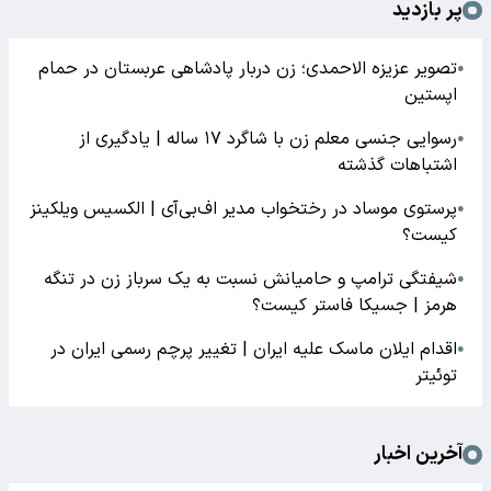
پر بازدید
تصویر عزیزه الاحمدی؛ زن دربار پادشاهی عربستان در حمام
●
اپستین
رسوایی جنسی معلم زن با شاگرد ۱۷ ساله | یادگیری از
●
اشتباهات گذشته
پرستوی موساد در رختخواب مدیر اف‌بی‌آی | الکسیس ویلکینز
●
کیست؟
شیفتگی ترامپ و حامیانش نسبت به یک سرباز زن در تنگه
●
هرمز | جسیکا فاستر کیست؟
اقدام ایلان ماسک علیه ایران | تغییر پرچم رسمی ایران در
●
توئیتر
آخرین اخبار