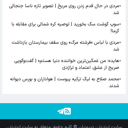
مردی در حال قدم زدن روی مریخ | تصویر تازه ناسا جنجالی
●
شد
سوپ گوشت سگ بخورید | توصیه کره شمالی برای مقابله با
●
گرما!
مردی با لباس «فرشته مرگ» روی سقف بیمارستان بازداشت
●
شد
هایده: من غمگین‌ترین خواننده دنیا هستم» | گفت‌وگویی
●
صریح از عشق، اعتماد و تراژدی
محمد صلاح به لیگ ترکیه پیوست | هواداران و بورس دیوانه
●
شدند
سایت اینترنتی دیروزبان © کلیه حقوق متعلق به سایت اینترنتی