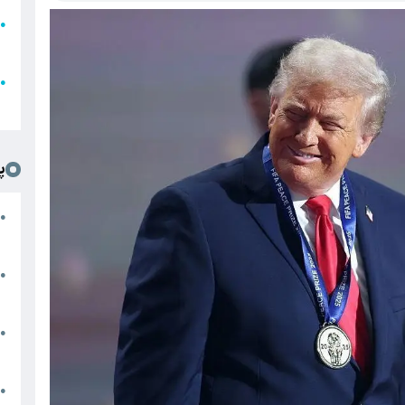
●
ا
ع
●
ل
پ
ت
●
د
●
ا
پ
●
ا
ش
●