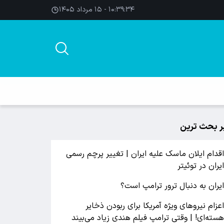
۱۰:۳۹:۳۴ - ۱۵ مرداد ۱۴۰۵
ر بحث ترین
قدام ایلان ماسک علیه ایران | تغییر پرچم رسمی
یران در توئیتر
یران به دنبال ترور ترامپ است؟
عزام نیروهای ویژه آمریکا برای ربودن ذخایر
سته‌ای! | وقتی ترامپ فیلم هندی زیاد می‌بیند