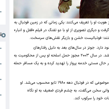
د
ا
●
ا
یت او را تعریف می‌کنند: یکی زمانی که در زمین فوتبال به
ت و دیگری تصویری از او با دو تفنگ در فیلم «قفل و انبار»
آ
ستند؛ فوتبالیست خشن و بازیگر نقش‌های سرسخت.
 دارد. جونز در سال‌های بعد به دلیل رفتارهای
م
●
ج
خشونت‌آمیز و مصرف الکل با مشکلات جدی روبه‌رو شد. در سال ۲۰۰۳ مجوز حمل اسلحه او پس از محکومیت به
در حال مستی خدمه پرواز را تهدید کرده و به یک مسافر حمله
س
●
م
م
●
جونز بعدها درباره مشکلات روحی خود صحبت کرد؛ موضوعی که در فوتبال دهه ۱۹۸۰ تابو محسوب می‌شد. او
ب
 روانی سخن می‌گفت، به چشم فردی ضعیف به او نگاه
ه
●
ت خود را سرکوب کند.
گ