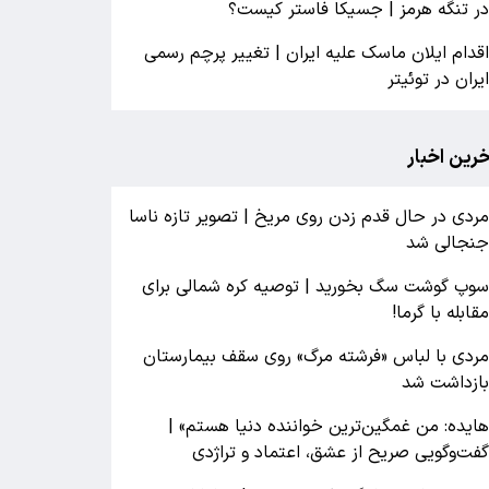
ر تنگه هرمز | جسیکا فاستر کیست؟
قدام ایلان ماسک علیه ایران | تغییر پرچم رسمی
یران در توئیتر
خرین اخبار
ردی در حال قدم زدن روی مریخ | تصویر تازه ناسا
نجالی شد
وپ گوشت سگ بخورید | توصیه کره شمالی برای
قابله با گرما!
ردی با لباس «فرشته مرگ» روی سقف بیمارستان
ازداشت شد
ایده: من غمگین‌ترین خواننده دنیا هستم» |
فت‌وگویی صریح از عشق، اعتماد و تراژدی