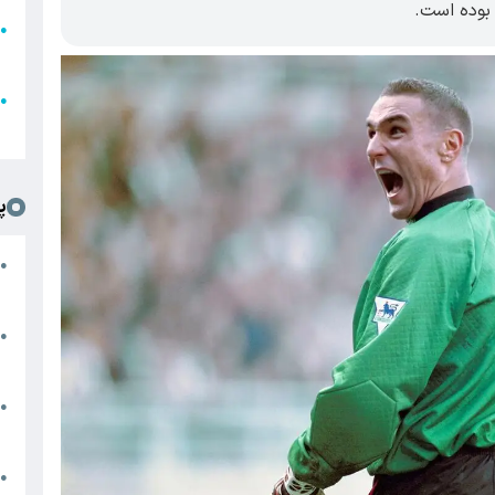
بوده است.
●
ا
ع
●
ل
پ
ت
●
د
●
ا
پ
●
ا
ش
●