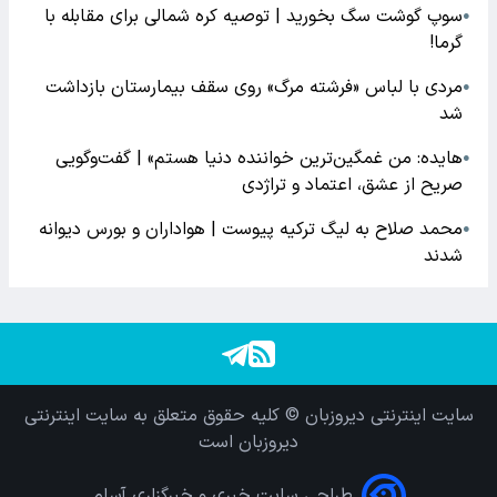
سوپ گوشت سگ بخورید | توصیه کره شمالی برای مقابله با
●
گرما!
مردی با لباس «فرشته مرگ» روی سقف بیمارستان بازداشت
●
شد
هایده: من غمگین‌ترین خواننده دنیا هستم» | گفت‌وگویی
●
صریح از عشق، اعتماد و تراژدی
محمد صلاح به لیگ ترکیه پیوست | هواداران و بورس دیوانه
●
شدند
سایت اینترنتی دیروزبان © کلیه حقوق متعلق به سایت اینترنتی
دیروزبان است
طراحی سایت خبری و خبرگزاری آسام