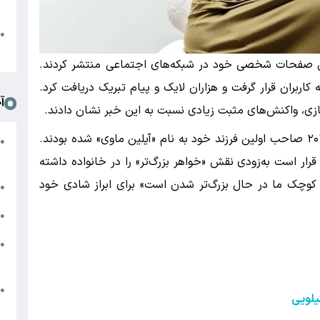
د
ا
●
ا
طریق صفحات شخصی خود در شبکه‌های اجتماعی منتشر کردند.
اربران قرار گرفت و هزاران لایک و پیام تبریک دریافت کرد.
آ
زی، واکنش‌های مثبت زیادی نسبت به این خبر نشان دادند.
گامزه ارچل و جانر ییلدیریم پیش از این در سال ۲۰۱۹ صاحب اولین فرزند خود به نام «آیلین ماوی» شده بودند.
ن
●
ز
ر است به‌زودی نقش «خواهر بزرگ‌تر» را در خانواده داشته
ه کوچک ما در حال بزرگ‌تر شدن است» برای ابراز شادی خود
ج
●
ج
●
ی
●
ک
ا
●
لویی
ا