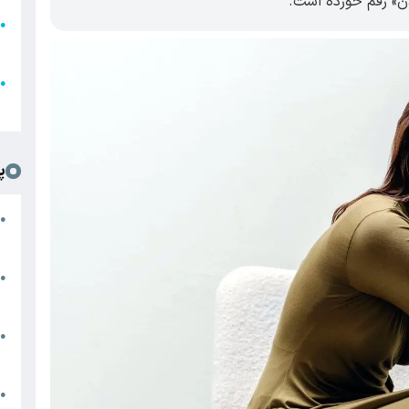
دن» رقم خورده است.
●
ا
ع
●
ل
پ
ت
●
د
●
ا
پ
●
ا
ش
●