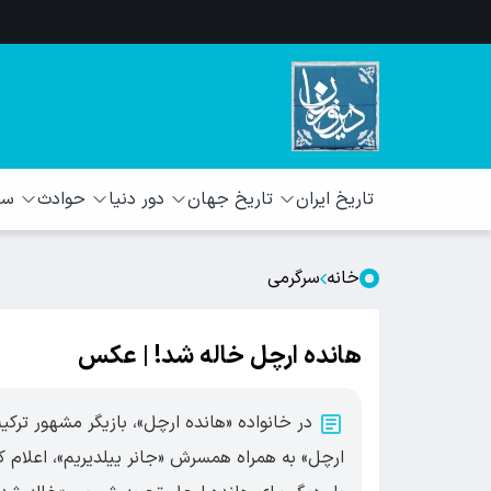
تاریخ ایران
تاریخ جهان
دور دنیا
حوادث
سبک
خانه
سرگرمی
هانده ارچل خاله شد! | عکس
در خانواده «هانده ارچل»، بازیگر مشهور ترکی
ارچل» به همراه همسرش «جانر ییلدیریم»، اعلام کر