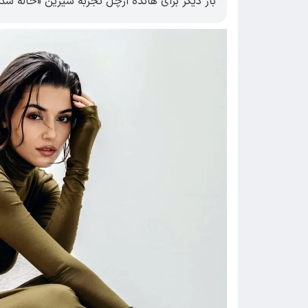
بار دیگر برای هانده ارچل تجربه شیرین «خاله ش