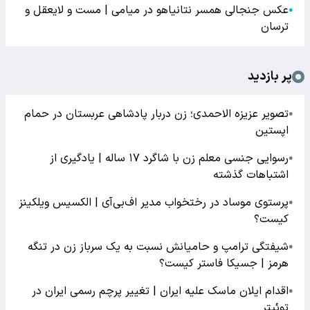
عکس جنجالی همسر نتانیاهو در میامی | مست و لایعقل و
●
ترسان
پر بازدید
تصویر عزیزه الاحمدی؛ زن دربار پادشاهی عربستان در حمام
●
اپستین
رسوایی جنسی معلم زن با شاگرد ۱۷ ساله | یادگیری از
●
اشتباهات گذشته
پرستوی موساد در رختخواب مدیر اف‌بی‌آی | الکسیس ویلکینز
●
کیست؟
شیفتگی ترامپ و حامیانش نسبت به یک سرباز زن در تنگه
●
هرمز | جسیکا فاستر کیست؟
اقدام ایلان ماسک علیه ایران | تغییر پرچم رسمی ایران در
●
توئیتر