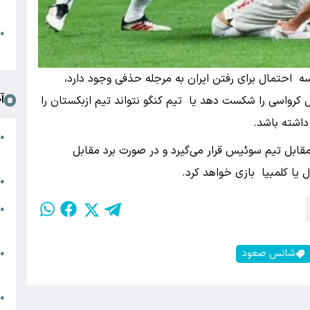
د
ا
●
ا
سه احتمال برای رفتن ایران به مرجله حذفی وجود دارد،
آ
ل کرواسی را شکست دهد یا تیم کنگو نتواند تیم ازبکستان را
 داشته باشد.
ت
●
قابل تیم سوئیس قرار می‌گیرد و در صورت برد مقابل
ف
 یا کلمبیا بازی خواهد کرد.
ر
●
م
●
ص
و
شانس صعود
●
ا
ج
●