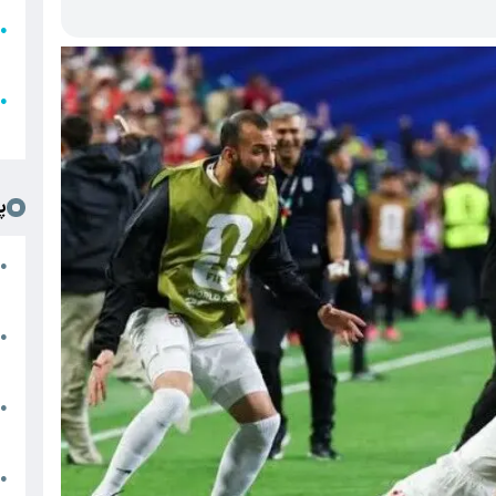
●
ا
ع
●
ل
پ
ت
●
د
●
ا
پ
●
ا
ش
●