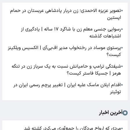
تصویر عزیزه الاحمدی؛ زن دربار پادشاهی عربستان در حمام
●
اپستین
رسوایی جنسی معلم زن با شاگرد ۱۷ ساله | یادگیری از
●
اشتباهات گذشته
پرستوی موساد در رختخواب مدیر اف‌بی‌آی | الکسیس ویلکینز
●
کیست؟
شیفتگی ترامپ و حامیانش نسبت به یک سرباز زن در تنگه
●
هرمز | جسیکا فاستر کیست؟
اقدام ایلان ماسک علیه ایران | تغییر پرچم رسمی ایران در
●
توئیتر
آخرین اخبار
مردی که ارواح مردگان را جمع‌آوری می‌کرد، کشته شد
●