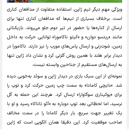
ویژگی مهم دیگر تیم ژاپن، استفاده متفاوت از مدافعان کناری
است. برخلاف بسیاری از تیم‌ها که مدافعان کناری تنها برای
ارسال از کناره‌ها یا حضور در تیر دوم جلو می‌روند، بازیکنانی
مانند «ریتسو دوان» و «کیتو ناکامورا» توانایی حرکت به داخل
زمین، شوت‌زنی و ارسال پاس‌های مورب را نیز دارند. ناکامورا در
دیدار برابر هلند با همین روش گلزنی کرد و نشان داد ژاپن تنها
به ارسال‌های مستقیم از جناحین وابسته نیست.
نمونه‌ای از این سبک بازی در دیدار ژاپن و سوئد به‌خوبی دیده
شد. «دایچی کامادا» به سمت چپ زمین حرکت کرد و توپ را
برای «یوکیناری سوگاوارا» ارسال کرد. هرچند این حمله به گل
نرسید، اما لحظاتی بعد توپ دوباره به «آئو تاناکا» رسید و او با
یک تغییر جهت سریع، بار دیگر کامادا را در سمت مخالف
صاحب موقعیت کرد. این دقیقا همان الگویی است که ژاپن