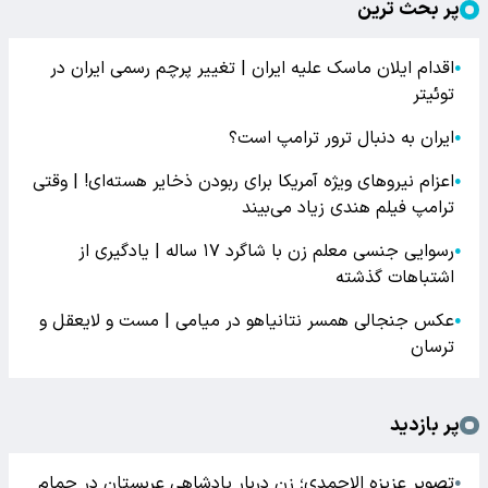
پر بحث ترین
اقدام ایلان ماسک علیه ایران | تغییر پرچم رسمی ایران در
●
توئیتر
ایران به دنبال ترور ترامپ است؟
●
اعزام نیروهای ویژه آمریکا برای ربودن ذخایر هسته‌ای! | وقتی
●
ترامپ فیلم هندی زیاد می‌بیند
رسوایی جنسی معلم زن با شاگرد ۱۷ ساله | یادگیری از
●
اشتباهات گذشته
عکس جنجالی همسر نتانیاهو در میامی | مست و لایعقل و
●
ترسان
پر بازدید
تصویر عزیزه الاحمدی؛ زن دربار پادشاهی عربستان در حمام
●