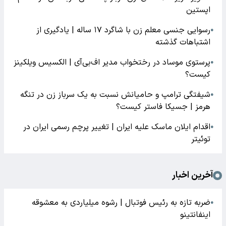
اپستین
رسوایی جنسی معلم زن با شاگرد ۱۷ ساله | یادگیری از
●
اشتباهات گذشته
پرستوی موساد در رختخواب مدیر اف‌بی‌آی | الکسیس ویلکینز
●
کیست؟
شیفتگی ترامپ و حامیانش نسبت به یک سرباز زن در تنگه
●
هرمز | جسیکا فاستر کیست؟
اقدام ایلان ماسک علیه ایران | تغییر پرچم رسمی ایران در
●
توئیتر
آخرین اخبار
ضربه تازه به رئیس فوتبال | رشوه میلیاردی به معشوقه
●
اینفانتینو