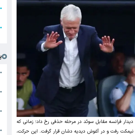
●
ا
ع
●
ل
پ
ت
●
د
●
ا
پ
●
ا
دیدار فرانسه مقابل سوئد در مرحله حذفی رخ داد؛ زمانی که
ش
 نیمکت رفت و در آغوش دیدیه دشان قرار گرفت. این حرکت،
●