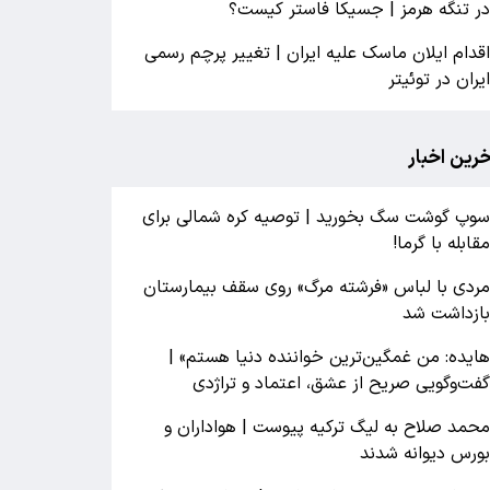
ر تنگه هرمز | جسیکا فاستر کیست؟
قدام ایلان ماسک علیه ایران | تغییر پرچم رسمی
یران در توئیتر
خرین اخبار
وپ گوشت سگ بخورید | توصیه کره شمالی برای
قابله با گرما!
ردی با لباس «فرشته مرگ» روی سقف بیمارستان
ازداشت شد
ایده: من غمگین‌ترین خواننده دنیا هستم» |
فت‌وگویی صریح از عشق، اعتماد و تراژدی
حمد صلاح به لیگ ترکیه پیوست | هواداران و
ورس دیوانه شدند