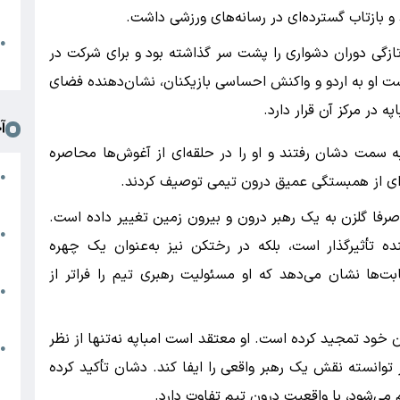
د
 بازتاب گسترده‌ای در رسانه‌های ورزشی داشت.
ا
●
زگی دوران دشواری را پشت سر گذاشته بود و برای شرکت در
ا
ت او به اردو و واکنش احساسی بازیکنان، نشان‌دهنده فضای
 در مرکز آن قرار دارد.
آ
 سمت دشان رفتند و او را در حلقه‌ای از آغوش‌ها محاصره
س
●
نه‌ای از همبستگی عمیق درون تیمی توصیف کردند.
م
صرفا گلزن به یک رهبر درون و بیرون زمین تغییر داده است.
م
●
نده تأثیرگذار است، بلکه در رختکن نیز به‌عنوان یک چهره
ب
بت‌ها نشان می‌دهد که او مسئولیت رهبری تیم را فراتر از
ه
●
گ
ان خود تمجید کرده است. او معتقد است امباپه نه‌تنها از نظر
م
●
 توانسته نقش یک رهبر واقعی را ایفا کند. دشان تأکید کرده
ب
م می‌شود، با واقعیت درون تیم تفاوت دارد.