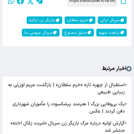
سریال ترکی
حریم سلطان
بازیگر زن ترکیه
نباهت چهره
عشق ممنوع
سریال عروسی ما
اخبار مرتبط
استقبال از چهره تازه «خرم سلطان» | بازگشت مریم اوزرلی به
●
زیبایی طبیعی
یک بی‌وفایی بزرگ | هنرمند پیشکسوت را مأموران شهرداری
●
دفن کردند | عکس
گزارش اولیه درباره مرگ بازیگر زن سریال «شربت زغال اخته»
●
منتشر شد