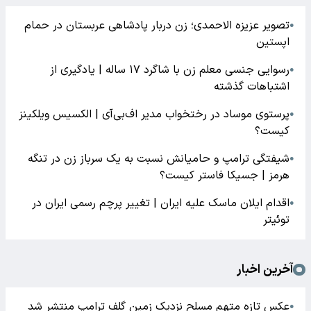
تصویر عزیزه الاحمدی؛ زن دربار پادشاهی عربستان در حمام
●
اپستین
رسوایی جنسی معلم زن با شاگرد ۱۷ ساله | یادگیری از
●
اشتباهات گذشته
پرستوی موساد در رختخواب مدیر اف‌بی‌آی | الکسیس ویلکینز
●
کیست؟
شیفتگی ترامپ و حامیانش نسبت به یک سرباز زن در تنگه
●
هرمز | جسیکا فاستر کیست؟
اقدام ایلان ماسک علیه ایران | تغییر پرچم رسمی ایران در
●
توئیتر
آخرین اخبار
عکس تازه متهم مسلح نزدیک زمین گلف ترامپ منتشر شد
●