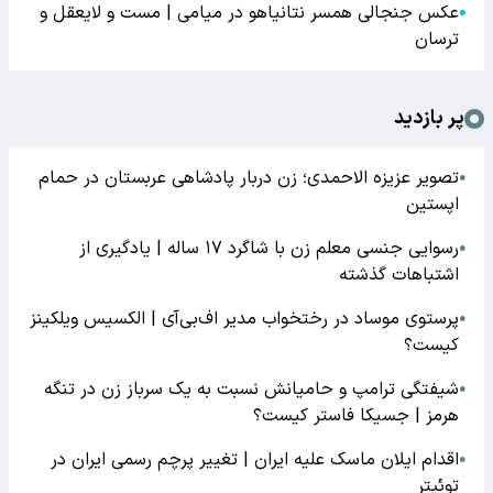
عکس جنجالی همسر نتانیاهو در میامی | مست و لایعقل و
●
ترسان
پر بازدید
تصویر عزیزه الاحمدی؛ زن دربار پادشاهی عربستان در حمام
●
اپستین
رسوایی جنسی معلم زن با شاگرد ۱۷ ساله | یادگیری از
●
اشتباهات گذشته
پرستوی موساد در رختخواب مدیر اف‌بی‌آی | الکسیس ویلکینز
●
کیست؟
شیفتگی ترامپ و حامیانش نسبت به یک سرباز زن در تنگه
●
هرمز | جسیکا فاستر کیست؟
اقدام ایلان ماسک علیه ایران | تغییر پرچم رسمی ایران در
●
توئیتر