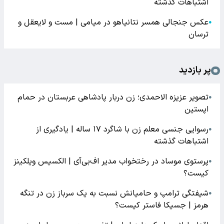
اشتباهات گذشته
عکس جنجالی همسر نتانیاهو در میامی | مست و لایعقل و
●
ترسان
پر بازدید
تصویر عزیزه الاحمدی؛ زن دربار پادشاهی عربستان در حمام
●
اپستین
رسوایی جنسی معلم زن با شاگرد ۱۷ ساله | یادگیری از
●
اشتباهات گذشته
پرستوی موساد در رختخواب مدیر اف‌بی‌آی | الکسیس ویلکینز
●
کیست؟
شیفتگی ترامپ و حامیانش نسبت به یک سرباز زن در تنگه
●
هرمز | جسیکا فاستر کیست؟