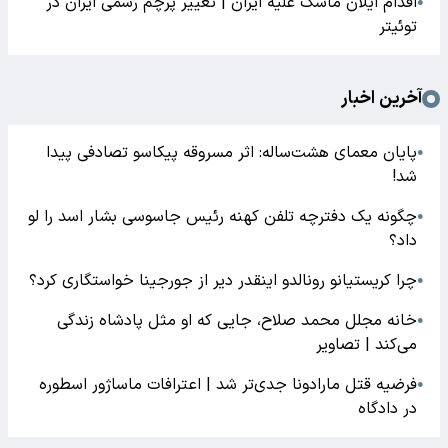
اقدام ایلان ماسک علیه ایران | تغییر پرچم رسمی ایران در
●
توئیتر
آخرین اخبار
پایان معمای هشت‌ساله: اثر مسروقه پیکاسو تصادفی پیدا
●
شد!
چگونه یک دفترچه تلفن کهنه رئیس جاسوسی بشار اسد را لو
●
داد؟
چرا کریستیانو رونالدو اینقدر دیر از جورجینا خواستگاری کرد؟
●
خانه مجلل محمد صلاح، جایی که او مثل پادشاه زندگی
●
می‌کند | تصاویر
فرضیه قتل مارادونا جدی‌تر شد | اعترافات ماساژور اسطوره
●
در دادگاه