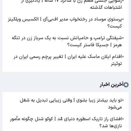
رسوایی جنسی معلم زن با شاگرد ۱۷ ساله | یادگیری از
●
اشتباهات گذشته
پرستوی موساد در رختخواب مدیر اف‌بی‌آی | الکسیس ویلکینز
●
کیست؟
شیفتگی ترامپ و حامیانش نسبت به یک سرباز زن در تنگه
●
هرمز | جسیکا فاستر کیست؟
اقدام ایلان ماسک علیه ایران | تغییر پرچم رسمی ایران در
●
توئیتر
آخرین اخبار
تو باید بیشتر زیبا بشوی | وقتی زیبایی تبدیل به شغل
●
می‌شود
افشای راز تاریک اسطوره دنیای مُد | کوکو شنل چگونه مأمور
●
نازی‌ها شد؟