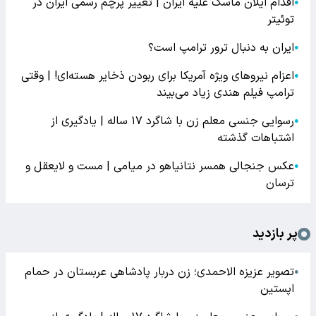
اقدام ایلان ماسک علیه ایران | تغییر پرچم رسمی ایران در
●
توئیتر
ایران به دنبال ترور ترامپ است؟
●
اعزام نیروهای ویژه آمریکا برای ربودن ذخایر هسته‌ای! | وقتی
●
ترامپ فیلم هندی زیاد می‌بیند
رسوایی جنسی معلم زن با شاگرد ۱۷ ساله | یادگیری از
●
اشتباهات گذشته
عکس جنجالی همسر نتانیاهو در میامی | مست و لایعقل و
●
ترسان
پر بازدید
تصویر عزیزه الاحمدی؛ زن دربار پادشاهی عربستان در حمام
●
اپستین