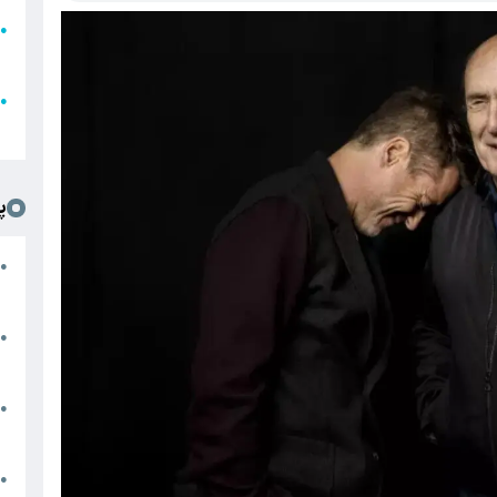
●
ا
ع
●
ل
پ
ت
●
د
●
ا
پ
●
ا
ش
●