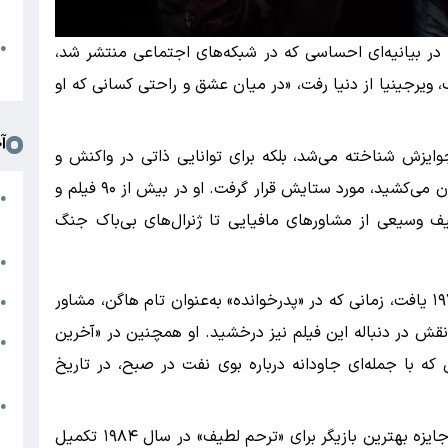
د
ا
●
، در بیانیه‌ای احساسی که در شبکه‌های اجتماعی منتشر شد،
ا
گ، ویرجینیا از دنیا رفت، «در میان عشق و راحتی کسانی که او
آ
وایزش شناخته می‌شد، بلکه برای توانایی ذاتی در واکنش و
واقع‌گرایی بازیگری که شخصیت‌ها را از دل متن بیرون می‌کشید، مورد ستایش قرار گرفت. او در بیش از ۹۰ فیلم و
ن
●
وسیعی از مشاورهای مافیایی تا ژنرال‌های بی‌باک جنگ
ز
ج
●
زندگی حرفه‌ای دووال نقطه عطف خود را در دهه ۱۹۷۰ یافت، زمانی که در «پدرخوانده» به‌عنوان تام هاگن، مشاور
ج
●
 نقش در دنباله این فیلم نیز درخشید. او همچنین در «آخرین
ی
●
 با جمله‌‌ای جاودانه درباره بوی نفت در صبح، در تاریخ
ک
ا
●
ا
کارنامه حرفه‌ای دووال با هفت نامزدی اسکار و یک جایزه بهترین بازیگر برای «ترحم لطیف» در سال ۱۹۸۴ تکمیل