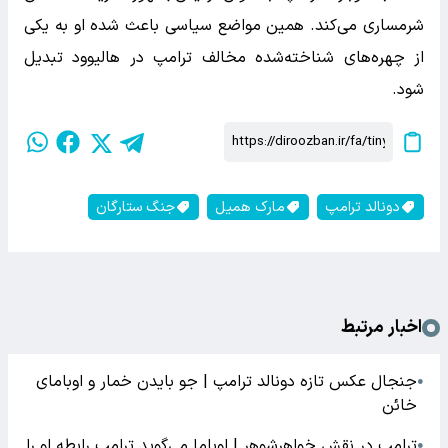
شرمساری می‌کند. همین مواضع سیاسی باعث شده او به یکی
از چهره‌های شناخته‌شده مخالف ترامپ در هالیوود تبدیل
شود.
دونالد ترامپ
مارک همیل
جنگ ستارگان
اخبار مرتبط
جنجال عکس تازه دونالد ترامپ | جو بایدن خمار و اوبامای
●
خائن
ترامپ در نقش خواهرشوهر | اوباما می‌گوید ترامپ رابطه او را
●