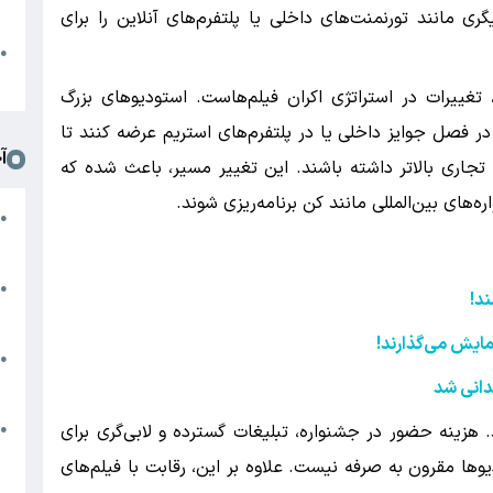
د
ی مانند تورنمنت‌های داخلی یا پلتفرم‌های آنلاین را برای
ا
●
ا
غییرات در استراتژی اکران فیلم‌هاست. استودیوهای بزرگ
ر فصل جوایز داخلی یا در پلتفرم‌های استریم عرضه کنند تا
آ
تجاری بالاتر داشته باشند. این تغییر مسیر، باعث شده که
‌های بین‌المللی مانند کن برنامه‌ریزی شوند.
م
●
ج
س
●
د!
م
مایش می‌گذارند!
م
●
ب
دانی شد
ه
هزینه حضور در جشنواره، تبلیغات گسترده و لابی‌گری برای
●
گ
یوها مقرون به صرفه نیست. علاوه بر این، رقابت با فیلم‌های