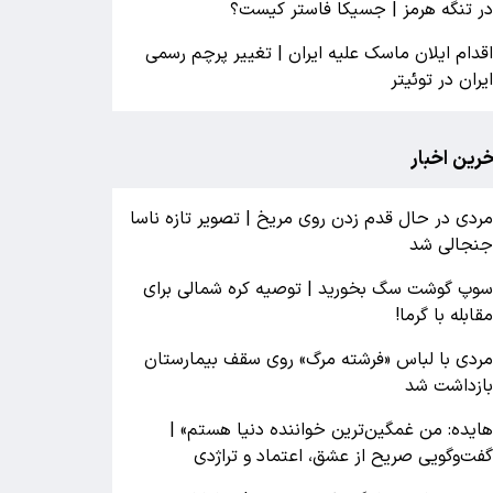
ر تنگه هرمز | جسیکا فاستر کیست؟
قدام ایلان ماسک علیه ایران | تغییر پرچم رسمی
یران در توئیتر
خرین اخبار
ردی در حال قدم زدن روی مریخ | تصویر تازه ناسا
نجالی شد
وپ گوشت سگ بخورید | توصیه کره شمالی برای
قابله با گرما!
ردی با لباس «فرشته مرگ» روی سقف بیمارستان
ازداشت شد
ایده: من غمگین‌ترین خواننده دنیا هستم» |
فت‌وگویی صریح از عشق، اعتماد و تراژدی