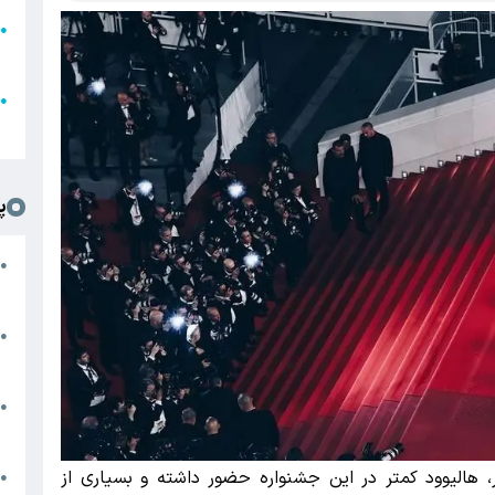
●
ا
ع
●
ل
پ
ت
●
د
●
ا
پ
●
ا
ر، هالیوود کمتر در این جشنواره حضور داشته و بسیاری از
ش
●