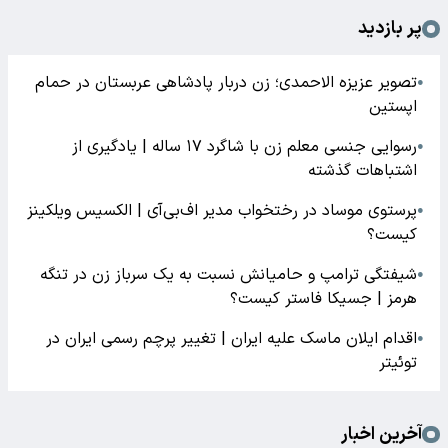
پر بازدید
تصویر عزیزه الاحمدی؛ زن دربار پادشاهی عربستان در حمام
●
اپستین
رسوایی جنسی معلم زن با شاگرد ۱۷ ساله | یادگیری از
●
اشتباهات گذشته
پرستوی موساد در رختخواب مدیر اف‌بی‌آی | الکسیس ویلکینز
●
کیست؟
شیفتگی ترامپ و حامیانش نسبت به یک سرباز زن در تنگه
●
هرمز | جسیکا فاستر کیست؟
اقدام ایلان ماسک علیه ایران | تغییر پرچم رسمی ایران در
●
توئیتر
آخرین اخبار