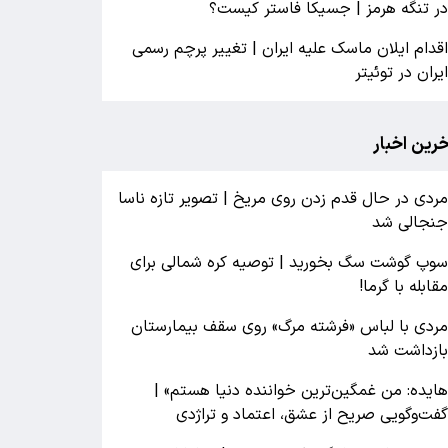
ر تنگه هرمز | جسیکا فاستر کیست؟
قدام ایلان ماسک علیه ایران | تغییر پرچم رسمی
یران در توئیتر
خرین اخبار
ردی در حال قدم زدن روی مریخ | تصویر تازه ناسا
نجالی شد
وپ گوشت سگ بخورید | توصیه کره شمالی برای
قابله با گرما!
ردی با لباس «فرشته مرگ» روی سقف بیمارستان
ازداشت شد
ایده: من غمگین‌ترین خواننده دنیا هستم» |
فت‌وگویی صریح از عشق، اعتماد و تراژدی