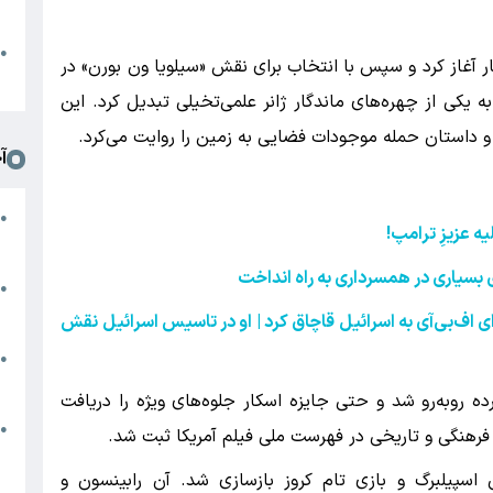
د
ا
●
کار آغاز کرد و سپس با انتخاب برای نقش «سیلویا ون بورن» در
ا
 یکی از چهره‌های ماندگار ژانر علمی‌تخیلی تبدیل کرد. این
 داستان حمله موجودات فضایی به زمین را روایت می‌کرد.
آ
م
●
ه عزیزِ ترامپ
!
ج
بسیاری در همسرداری به راه انداخت
س
●
م
ای اف‌بی‌آی به اسرائیل قاچاق کرد | او در تاسیس اسرائیل نقش
م
●
ب
ه روبه‌رو شد و حتی جایزه اسکار جلوه‌های ویژه را دریافت
ه
●
گ
در سال ۲۰۰۵ توسط استیون اسپیلبرگ و بازی تام کروز بازسازی شد. آن رابینسون و