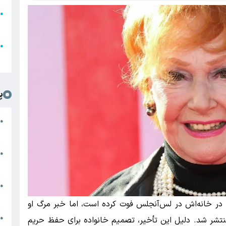
●
ا
ع
●
ل
پ
ت
●
د
●
ا
پ
●
ا
ه در خانه‌اش در لس‌آنجلس فوت کرده است، اما خبر مرگ او
ش
●
نتشر شد. دلیل این تأخیر، تصمیم خانواده برای حفظ حریم