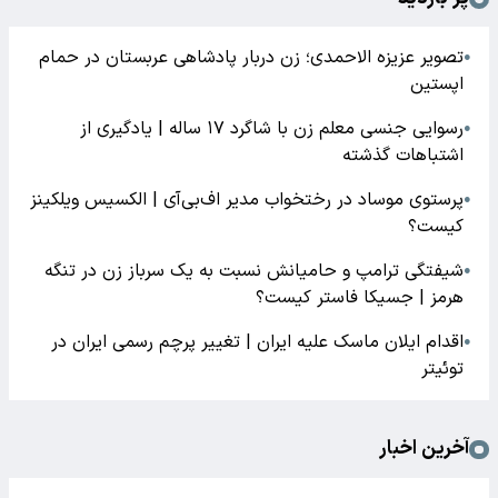
تصویر عزیزه الاحمدی؛ زن دربار پادشاهی عربستان در حمام
●
اپستین
رسوایی جنسی معلم زن با شاگرد ۱۷ ساله | یادگیری از
●
اشتباهات گذشته
پرستوی موساد در رختخواب مدیر اف‌بی‌آی | الکسیس ویلکینز
●
کیست؟
شیفتگی ترامپ و حامیانش نسبت به یک سرباز زن در تنگه
●
هرمز | جسیکا فاستر کیست؟
اقدام ایلان ماسک علیه ایران | تغییر پرچم رسمی ایران در
●
توئیتر
آخرین اخبار