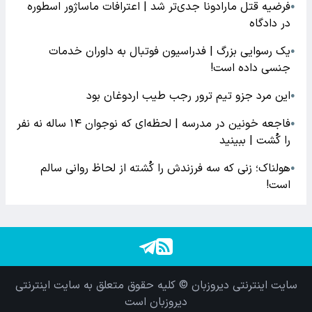
فرضیه قتل مارادونا جدی‌تر شد | اعترافات ماساژور اسطوره
●
در دادگاه
یک رسوایی بزرگ | فدراسیون فوتبال به داوران خدمات
●
جنسی داده است!
این مرد جزو تیم ترور رجب طیب اردوغان بود
●
فاجعه خونین در مدرسه | لحظه‌ای که نوجوان ۱۴ ساله نه نفر
●
را کُشت | ببینید
هولناک؛ زنی که سه فرزندش را کُشته از لحاظ روانی سالم
●
است!
سایت اینترنتی دیروزبان © کلیه حقوق متعلق به سایت اینترنتی
دیروزبان است