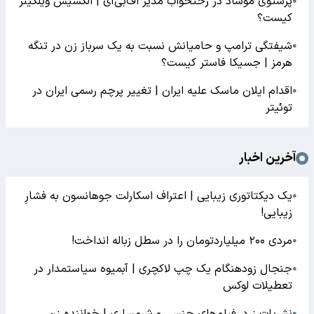
پرستوی موساد در رختخواب مدیر اف‌بی‌آی | الکسیس ویلکینز
●
کیست؟
شیفتگی ترامپ و حامیانش نسبت به یک سرباز زن در تنگه
●
هرمز | جسیکا فاستر کیست؟
اقدام ایلان ماسک علیه ایران | تغییر پرچم رسمی ایران در
●
توئیتر
آخرین اخبار
یک دیکتاتوری زیبایی | اعتراف اسکارلت جوهانسون به فشارِ
●
زیبایی!
مردی ۲۰۰ میلیاردتومان را در سطل زباله انداخت!
●
جنجال زودهنگام یک چپ لاکچری | آبمیوه سیاستمدار در
●
تعطیلات لوکس
نشریات زرد، فیلم‌های جنسی و شرمساری | خواننده زن
●