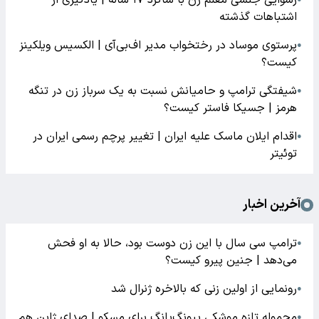
رسوایی جنسی معلم زن با شاگرد ۱۷ ساله | یادگیری از
اشتباهات گذشته
پرستوی موساد در رختخواب مدیر اف‌بی‌آی | الکسیس ویلکینز
●
کیست؟
شیفتگی ترامپ و حامیانش نسبت به یک سرباز زن در تنگه
●
هرمز | جسیکا فاستر کیست؟
اقدام ایلان ماسک علیه ایران | تغییر پرچم رسمی ایران در
●
توئیتر
آخرین اخبار
ترامپ سی سال با این زن دوست بود، حالا به او فحش
●
می‌دهد | جنین پیرو کیست؟
رونمایی از اولین زنی که بالاخره ژنرال شد
●
محموله تازه موشکی پیونگ‌یانگ برای مسکو | صدای ژاپن هم
●