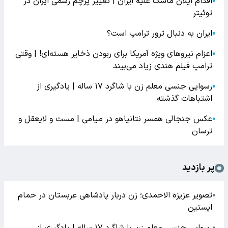
اقدام ایلان ماسک علیه ایران | تغییر پرچم رسمی ایران در
●
توئیتر
ایران به دنبال ترور ترامپ است؟
●
اعزام نیروهای ویژه آمریکا برای ربودن ذخایر هسته‌ای! | وقتی
●
ترامپ فیلم هندی زیاد می‌بیند
رسوایی جنسی معلم زن با شاگرد ۱۷ ساله | یادگیری از
●
اشتباهات گذشته
عکس جنجالی همسر نتانیاهو در میامی | مست و لایعقل و
●
ترسان
پر بازدید
تصویر عزیزه الاحمدی؛ زن دربار پادشاهی عربستان در حمام
●
اپستین
●