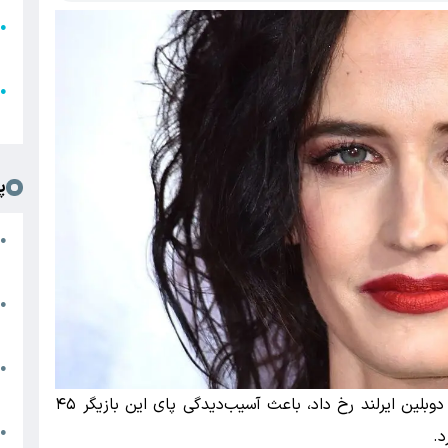
●
ا
ع
●
ل
پ
ت
●
د
●
ا
پ
●
ا
به گزارش دیروزبان، این حادثه که در نزدیکی شهر دوبلین ایرلند رخ داد، باعث آسیب‌دیدگی پای این بازیگر ۴۵
ش
●
د.