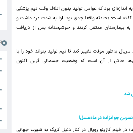
د
 اندازه‌ای بود که عوامل تولید بدون اتلاف وقت تیم پزشکی
ا
●
ه گفته است: «حادثه واقعا جدی بود. اوا به شدت درد داشت و
ا
را به بیمارستان منتقل کردند و خوشبختانه پس از دریافت
آ
یال به‌طور موقت تغییر کند تا تیم تولید بتواند خود را با
م
●
ش‌ها حاکی از آن است که وضعیت جسمانی گرین اکنون
ج
●
س
ن
●
 شد
ز
ج
●
نسرین جوادزاده در ماه‌عسل
!
ج
●
ای نقش «وسپر لیند» در فیلم کازینو رویال در کنار دنیل کریگ به شهرت جهانی