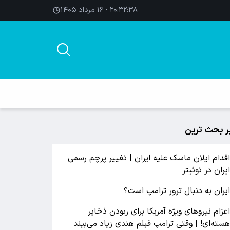
۲۰:۳۲:۳۹ - ۱۶ مرداد ۱۴۰۵
ر بحث ترین
قدام ایلان ماسک علیه ایران | تغییر پرچم رسمی
یران در توئیتر
یران به دنبال ترور ترامپ است؟
عزام نیروهای ویژه آمریکا برای ربودن ذخایر
سته‌ای! | وقتی ترامپ فیلم هندی زیاد می‌بیند